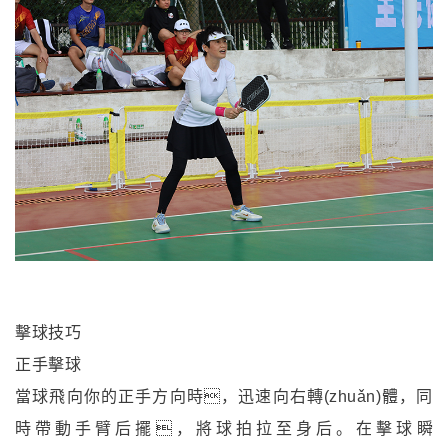
擊球技巧
正手擊球
當球飛向你的正手方向時，迅速向右轉(zhuǎn)體，同
時帶動手臂后擺，將球拍拉至身后。在擊球瞬