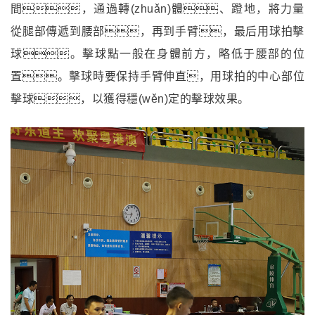
間，通過轉(zhuǎn)體、蹬地，將力量
從腿部傳遞到腰部，再到手臂，最后用球拍擊
球。擊球點一般在身體前方，略低于腰部的位
置。擊球時要保持手臂伸直，用球拍的中心部位
擊球，以獲得穩(wěn)定的擊球效果。