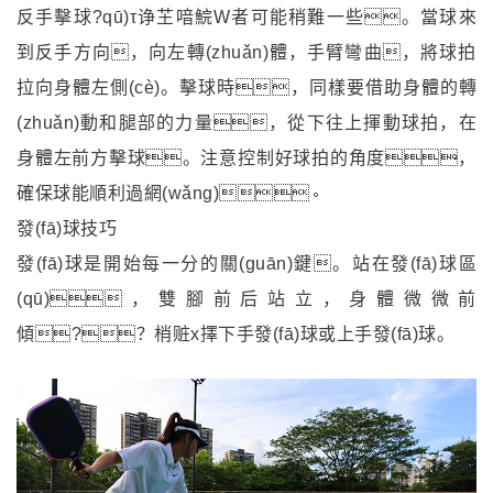
反手擊球?qū)τ诤芏喑鯇W者可能稍難一些。當球來
到反手方向，向左轉(zhuǎn)體，手臂彎曲，將球拍
拉向身體左側(cè)。擊球時，同樣要借助身體的轉
(zhuǎn)動和腿部的力量，從下往上揮動球拍，在
身體左前方擊球。注意控制好球拍的角度，
確保球能順利過網(wǎng)。
發(fā)球技巧
發(fā)球是開始每一分的關(guān)鍵。站在發(fā)球區
(qū)，雙腳前后站立，身體微微前
傾?？梢赃x擇下手發(fā)球或上手發(fā)球。