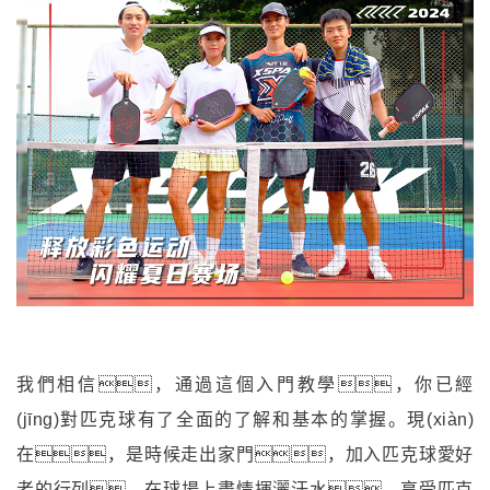
我們相信，通過這個入門教學，你已經
(jīng)對匹克球有了全面的了解和基本的掌握。現(xiàn)
在，是時候走出家門，加入匹克球愛好
者的行列，在球場上盡情揮灑汗水，享受匹克