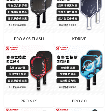
PRO 6.0S FLASH
KDRIVE
PRO 6.0S
PRO 6.0