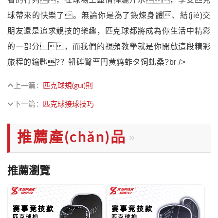
球帶來的快樂了。無論你是為了鍛煉身體、結(jié)交
朋友還是追求競技的樂趣，匹克球都將成為你生活中精彩
的一部分，而我們的視頻教學就是你開啟這段精彩
旅程的鑰匙?？靵砗臀覀円黄鸫蚱タ饲虬桑?br />
上一篇：
匹克球規(guī)則
下一篇：
匹克球接球技巧
推薦產(chǎn)品
推薦瀏覽