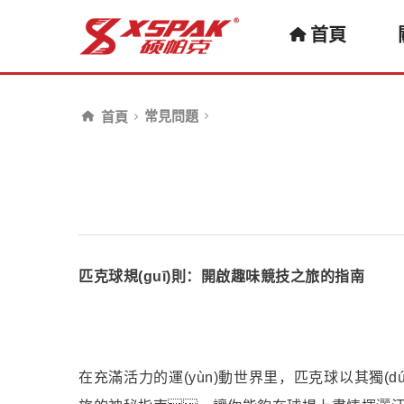
首頁
常見問題
首頁
匹克球
規(guī)則：開啟趣味競技之旅的指南
在充滿活力的運(yùn)動世界里，匹克球以其獨(