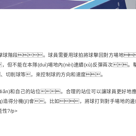
入了擊球階段。球員需要用球拍將球擊回對方場地，
，但不能在本隊(duì)場地內(nèi)連續(xù)反彈兩次
、切削球等，來控制球的方向和速度。
ǎn)和自己的站位。合理的站位可以讓球員更好地應(yī
huàng)造得分機(jī)會。比如，將球打到對手場地的
性?/p>