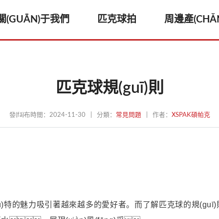
關(GUĀN)于我們
匹克球拍
周邊產(CHǍ
匹克球規(guī)則
發(fā)布時間：2024-11-30
|
分類：
常見問題
|
作者：
XSPAK碩帕克
dú)特的魅力吸引著越來越多的愛好者。而了解匹克球的規(g