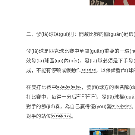
二、發(fā)球規(guī)則：開啟比賽的關(guān)鍵環(hu
發(fā)球是匹克球比賽中至關(guān)重要的一環(hu
效發(fā)球區(qū)內(nèi)。發(fā)球
成，不能有停頓或假動作，以保證發(fā)
在雙打比賽中，發(fā)球方的兩名隊(duì
打比賽中，每得一分后，發(fā)球權(qu
對手的節(jié)奏，為自己贏得優(yōu)勢
對手的站位。