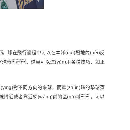
球在飛行過程中可以在本隊(duì)場地內(nèi)反
。擊球時，球員可以運(yùn)用各種技巧，如正
ng)對不同方向的來球，而準(zhǔn)確的擊球落
邊線附近或者靠近網(wǎng)前的區(qū)域，可以