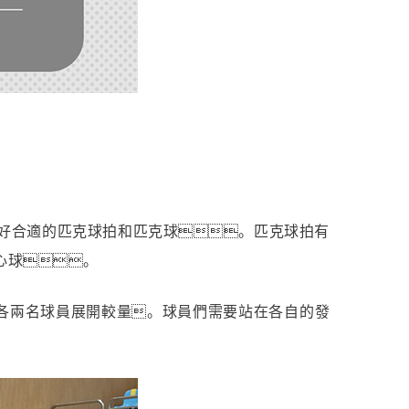
n)備好合適的匹克球拍和匹克球。匹克球拍有
空心球。
ì)各兩名球員展開較量。球員們需要站在各自的發