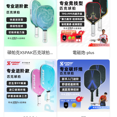
碩帕克XSPAK匹克球拍PRO 3.0持久控球旋轉(zhuǎn)切球削球進(jìn)階匹克球球拍玻纖維
電磁炮-plus