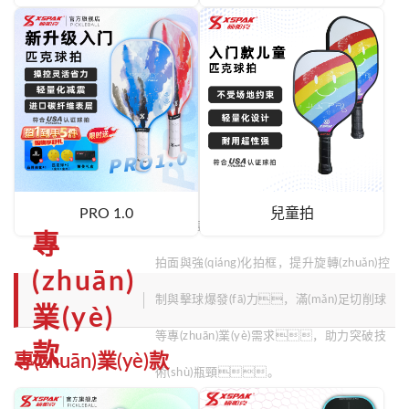
PRO 1.0
兒童拍
匹克球高階玩家設(shè)計(jì)，搭載磨砂
專
拍面與強(qiáng)化拍框，提升旋轉(zhuǎn)控
(zhuān)
制與擊球爆發(fā)力，滿(mǎn)足切削球
業(yè)
等專(zhuān)業(yè)需求，助力突破技
款
專(zhuān)業(yè)款
術(shù)瓶頸。